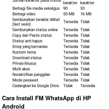
Jumlah karakter pada status
karakter
karakter
Berbagi file media sekaligus
90
30
Berbagi video
50 MB
16 MB
Sembunyikan terakhir dilihat
Tersedia
Tidak
(last seen)
Sembunyikan status online
Tersedia
Tidak
Copy dan Paste status
Tersedia
Tidak
Status anti hapus
Tersedia
Tidak
Emoji yang bervariasi
Tersedia
Tidak
Kustom tema
Tersedia
Tidak
Download status
Tersedia
Tidak
Privasi khusus
Tersedia
Tidak
Multi akun
Tersedia
Tidak
Nonaktifkan panggilan
Tersedia
Tidak
Mode pesawat
Tersedia
Tidak
Cadangkan ke Google Drive
Tidak
Tersedia
Cara Install FM WhatsApp di HP
Android