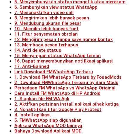
5. Menyembunyikan status mengetik atau merekam
6. Sembunyikan view status WhatsApp
7. Menonaktifkan video call
8. Mengirimkan lebih banyak pesan
9. Mendukung ukuran file besar
10 . Memilih lebih banyak font
11. Fitur penyematan obrolan
12. Mengirim pesan tanpa save nomor kontak
13. Membaca pesan terhapus
14. Anti delete status
15. Menyimpan status WhatsApp teman
16. Dapat menyembunyikan notifikasi aplikasi
17. Anti-Banned
Link Download FMWhatsApp Terbaru
1. Download FM WhatsApp Terbaru by FouadMods
2. Download FMWhatsApp Terbaru by Sam Mods
Perbedaan FM WhatsApp vs WhatsApp Original
Cara Install FM WhatsApp di HP Android
1. Siapkan file FM WA Apk
2. Aktifkan perizinan install aplikasi pihak ketiga
3. Nonaktifkan fitur Google Play Protect
4. Install aplikasi
5. FMWhatsApp siap digunakan
Aplikasi WhatsApp MOD lainnya
Bahaya Download Aplikasi MOD