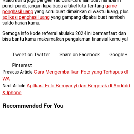
Kalau kamu juga pengen tau cara-cara lain buat nambahin
pundi-pundi, jangan lupa baca artikel kita tentang
game
penghasil uang
yang seru buat dimainkan di waktu luang, plus
aplikasi penghasil uang
yang gampang dipakai buat nambah
saldo harian kamu.
Semoga info kode referral akulaku 2024 ini bermanfaat dan
bisa bantu kamu maksimalkan pengalaman finansial kamu ya!
Tweet on Twitter
Share on Facebook
Google+
Pinterest
Cara Mengembalikan Foto yang Terhapus di
Previous Article
WA
Aplikasi Foto Bernyanyi dan Bergerak di Android
Next Article
& Iphone
Recommended For You