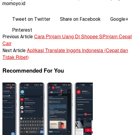
momoyo.id
Tweet on Twitter
Share on Facebook
Google+
Pinterest
Cara Pinjam Uang Di Shopee SPinjam Cepat
Previous Article
Cair
Aplikasi Translate Inggris Indonesia (Cepat dan
Next Article
Tidak Ribet)
Recommended For You