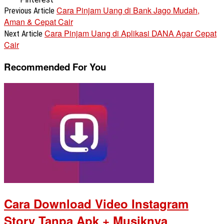
Cara Pinjam Uang di Bank Jago Mudah,
Previous Article
Aman & Cepat Cair
Cara Pinjam Uang di Aplikasi DANA Agar Cepat
Next Article
Cair
Recommended For You
Cara Download Video Instagram
Story Tanpa Apk + Musiknya