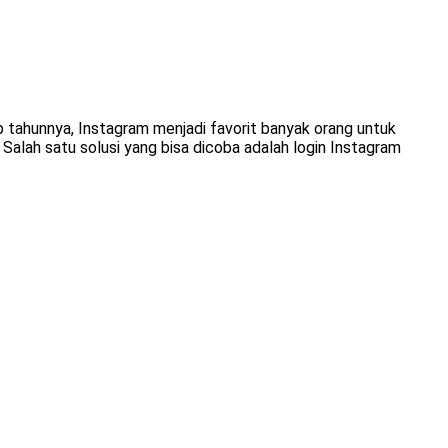
p tahunnya, Instagram menjadi favorit banyak orang untuk
alah satu solusi yang bisa dicoba adalah login Instagram