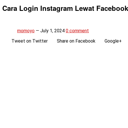
Cara Login Instagram Lewat Faceboo
momoyo
—
July 1, 2024
0 comment
Tweet on Twitter
Share on Facebook
Google+