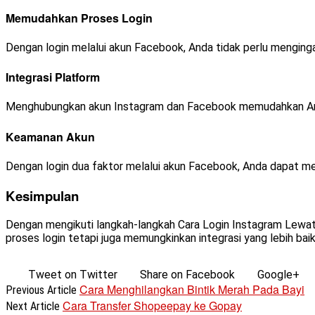
Memudahkan Proses Login
Dengan login melalui akun Facebook, Anda tidak perlu menging
Integrasi Platform
Menghubungkan akun Instagram dan Facebook memudahkan Anda 
Keamanan Akun
Dengan login dua faktor melalui akun Facebook, Anda dapat m
Kesimpulan
Dengan mengikuti langkah-langkah Cara Login Instagram Lewat
proses login tetapi juga memungkinkan integrasi yang lebih ba
Tweet on Twitter
Share on Facebook
Google+
Cara Menghilangkan Bintik Merah Pada Bayi
Previous Article
Cara Transfer Shopeepay ke Gopay
Next Article