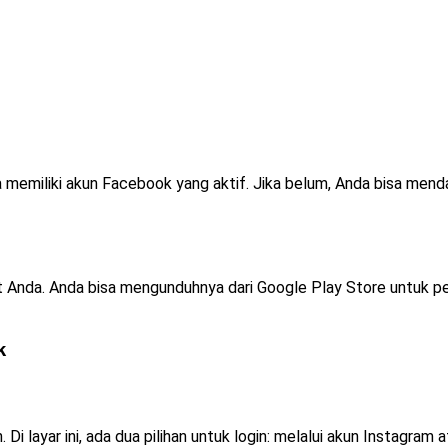
memiliki akun Facebook yang aktif. Jika belum, Anda bisa menda
kat Anda. Anda bisa mengunduhnya dari Google Play Store untuk 
k
Di layar ini, ada dua pilihan untuk login: melalui akun Instagram