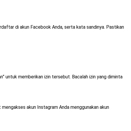
aftar di akun Facebook Anda, serta kata sandinya. Pastikan
 untuk memberikan izin tersebut. Bacalah izin yang diminta
dapat mengakses akun Instagram Anda menggunakan akun