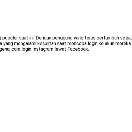
ng populer saat ini. Dengan pengguna yang terus bertambah setia
 yang mengalami kesulitan saat mencoba login ke akun mereka. S
genai cara login Instagram lewat Facebook.