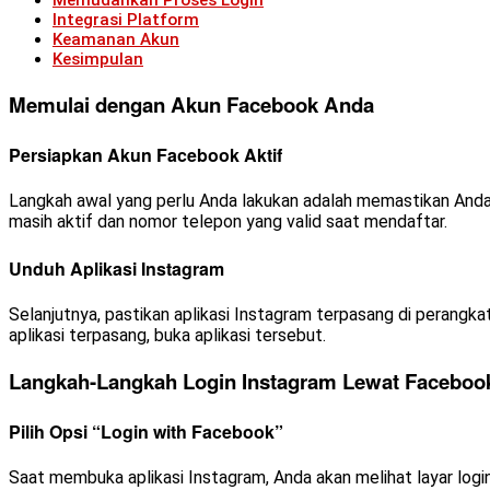
Memudahkan Proses Login
Integrasi Platform
Keamanan Akun
Kesimpulan
Memulai dengan Akun Facebook Anda
Persiapkan Akun Facebook Aktif
Langkah awal yang perlu Anda lakukan adalah memastikan Anda 
masih aktif dan nomor telepon yang valid saat mendaftar.
Unduh Aplikasi Instagram
Selanjutnya, pastikan aplikasi Instagram terpasang di perang
aplikasi terpasang, buka aplikasi tersebut.
Langkah-Langkah Login Instagram Lewat Faceboo
Pilih Opsi “Login with Facebook”
Saat membuka aplikasi Instagram, Anda akan melihat layar login. 