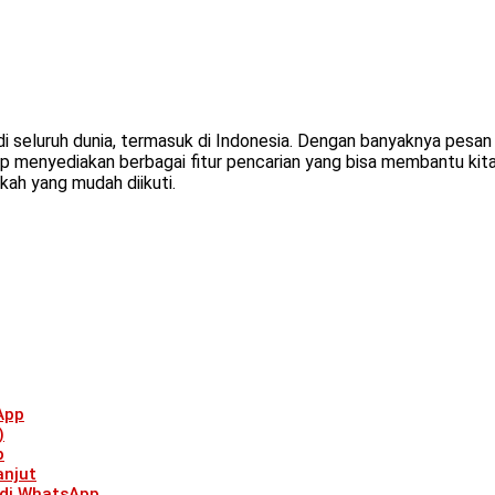
 seluruh dunia, termasuk di Indonesia. Dengan banyaknya pesan y
menyediakan berbagai fitur pencarian yang bisa membantu kita 
kah yang mudah diikuti.
App
)
p
anjut
 di WhatsApp