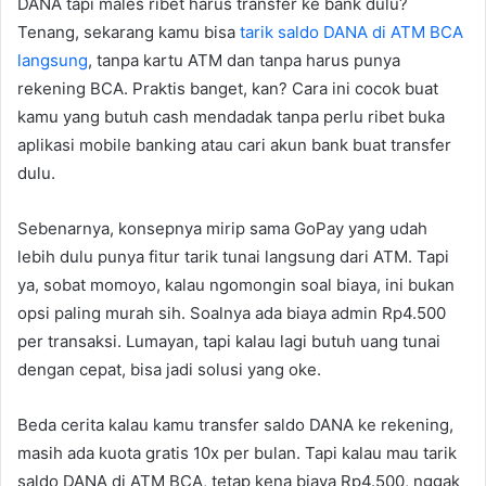
DANA tapi males ribet harus transfer ke bank dulu?
Tenang, sekarang kamu bisa
tarik saldo DANA di ATM BCA
langsung
, tanpa kartu ATM dan tanpa harus punya
rekening BCA. Praktis banget, kan? Cara ini cocok buat
kamu yang butuh cash mendadak tanpa perlu ribet buka
aplikasi mobile banking atau cari akun bank buat transfer
dulu.
Sebenarnya, konsepnya mirip sama GoPay yang udah
lebih dulu punya fitur tarik tunai langsung dari ATM. Tapi
ya, sobat momoyo, kalau ngomongin soal biaya, ini bukan
opsi paling murah sih. Soalnya ada biaya admin Rp4.500
per transaksi. Lumayan, tapi kalau lagi butuh uang tunai
dengan cepat, bisa jadi solusi yang oke.
Beda cerita kalau kamu transfer saldo DANA ke rekening,
masih ada kuota gratis 10x per bulan. Tapi kalau mau tarik
saldo DANA di ATM BCA, tetap kena biaya Rp4.500, nggak