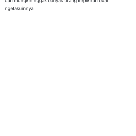
dan mungkin nggak banyak orang kepikiran buat
ngelakuinnya: