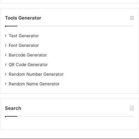
page
page
Tools Generator
Text Generator
Font Generator
Barcode Generator
QR Code Generator
Random Number Generator
Random Name Generator
Search