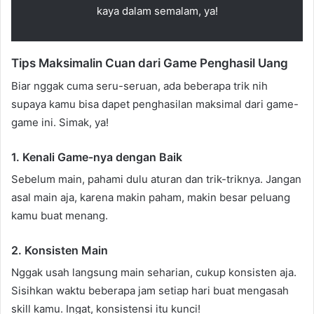
kaya dalam semalam, ya!
Tips Maksimalin Cuan dari Game Penghasil Uang
Biar nggak cuma seru-seruan, ada beberapa trik nih
supaya kamu bisa dapet penghasilan maksimal dari game-
game ini. Simak, ya!
1. Kenali Game-nya dengan Baik
Sebelum main, pahami dulu aturan dan trik-triknya. Jangan
asal main aja, karena makin paham, makin besar peluang
kamu buat menang.
2. Konsisten Main
Nggak usah langsung main seharian, cukup konsisten aja.
Sisihkan waktu beberapa jam setiap hari buat mengasah
skill kamu. Ingat, konsistensi itu kunci!