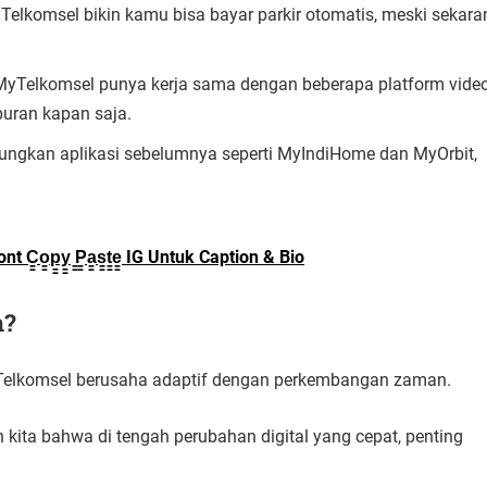
Telkomsel bikin kamu bisa bayar parkir otomatis, meski sekara
MyTelkomsel punya kerja sama dengan beberapa platform vide
uran kapan saja.
gkan aplikasi sebelumnya seperti MyIndiHome dan MyOrbit,
C̳o̳p̳y̳ ̳P̳a̳s̳t̳e̳ IG Untuk Caption & Bio
n?
 Telkomsel berusaha adaptif dengan perkembangan zaman.
kita bahwa di tengah perubahan digital yang cepat, penting