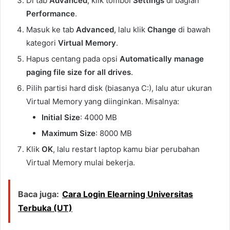
Di tab
Advanced
, klik tombol
Settings
di bagian
Performance
.
Masuk ke tab
Advanced
, lalu klik
Change
di bawah
kategori
Virtual Memory
.
Hapus centang pada opsi
Automatically manage
paging file size for all drives
.
Pilih partisi hard disk (biasanya C:), lalu atur ukuran
Virtual Memory yang diinginkan. Misalnya:
Initial Size
: 4000 MB
Maximum Size
: 8000 MB
Klik
OK
, lalu restart laptop kamu biar perubahan
Virtual Memory mulai bekerja.
Baca juga:
Cara Login Elearning Universitas
Terbuka (UT)