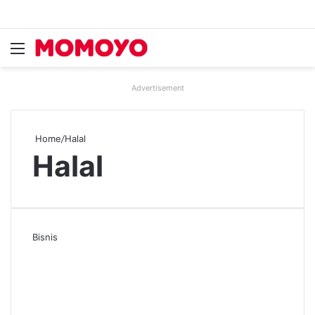
Menu
Se
Advertisement
Home
/
Halal
Halal
Bisnis