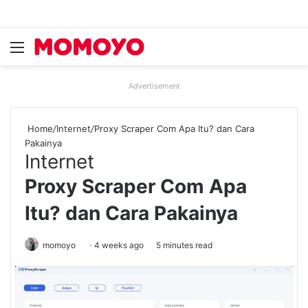
Menu
Se
Advertisement
Home
/
Internet
/
Proxy Scraper Com Apa Itu? dan Cara
Pakainya
Internet
Proxy Scraper Com Apa
Itu? dan Cara Pakainya
momoyo
4 weeks ago
5 minutes read