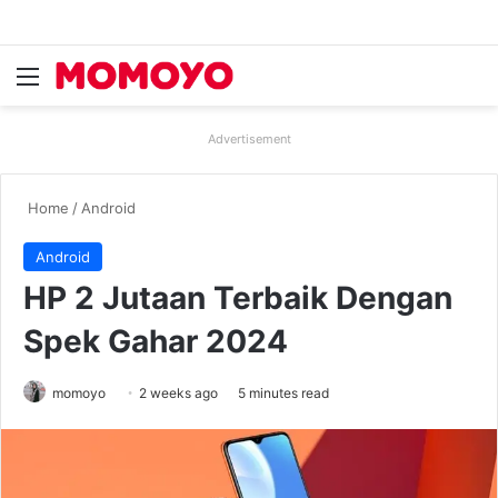
Menu
Se
Advertisement
Home
/
Android
Android
HP 2 Jutaan Terbaik Dengan
Spek Gahar 2024
momoyo
2 weeks ago
5 minutes read