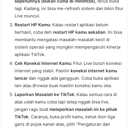
sepenuhnya (bukan cuma di-minimize)
, terus buka
lagi. Kadang, ini bisa me-refresh sistem dan bikin fitur
Live muncul.
Restart HP Kamu:
Kalau
restart
aplikasi belum
berhasil, coba deh
restart HP kamu sekalian
. Ini bisa
membantu mengatasi masalah-masalah kecil di
sistem operasi yang mungkin mempengaruhi kinerja
aplikasi TikTok.
Cek Koneksi Internet Kamu:
Fitur Live butuh koneksi
internet yang stabil. Pastiin
koneksi internet kamu
lancar
dan nggak ada gangguan. Coba buka aplikasi
lain atau
Browse
buat mastiin koneksi kamu oke.
Laporkan Masalah ke TikTok:
Kalau semua cara di
atas udah kamu coba tapi tetep nggak bisa live,
jangan ragu buat
melaporkan masalah ini ke pihak
TikTok
. Caranya, buka profil kamu, ketuk ikon tiga
garis di pojok kanan atas, pilih “Pengaturan dan