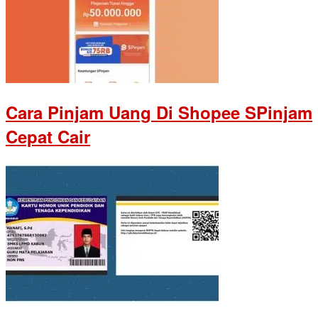
Cara Pinjam Uang Di Shopee SPinjam
Cepat Cair